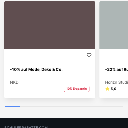
-10% auf Mode, Deko & Co.
-22% auf R
NKD
Horizn Stud
5,0
10% Ersparnis
SCHÜLERRABATTE.COM