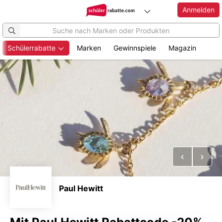
Anmelden
Schülerrabatte
Marken
Gewinnspiele
Magazin
Zum
Hauptinhalt
springen
Vorheriges
Näch
Paul Hewitt