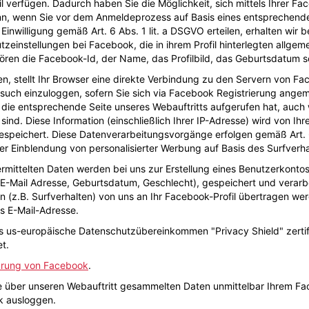
il verfügen. Dadurch haben Sie die Möglichkeit, sich mittels Ihrer 
dann, wenn Sie vor dem Anmeldeprozess auf Basis eines entsprechen
Einwilligung gemäß Art. 6 Abs. 1 lit. a DSGVO erteilen, erhalten wir
zeinstellungen bei Facebook, die in ihrem Profil hinterlegten allgem
ören die Facebook-Id, der Name, das Profilbild, das Geburtsdatum 
n, stellt Ihr Browser eine direkte Verbindung zu den Servern von Fa
uch einzuloggen, sofern Sie sich via Facebook Registrierung angeme
 die entsprechende Seite unseres Webauftritts aufgerufen hat, auch 
ind. Diese Information (einschließlich Ihrer IP-Adresse) wird von Ih
espeichert. Diese Datenverarbeitungsvorgänge erfolgen gemäß Art. 6
r Einblendung von personalisierter Werbung auf Basis des Surfverha
rmittelten Daten werden bei uns zur Erstellung eines Benutzerkontos
Mail Adresse, Geburtsdatum, Geschlecht), gespeichert und verarbe
en (z.B. Surfverhalten) von uns an Ihr Facebook-Profil übertragen w
ls E-Mail-Adresse.
as us-europäische Datenschutzübereinkommen "Privacy Shield" zertifi
t.
ärung von Facebook
.
 über unseren Webauftritt gesammelten Daten unmittelbar Ihrem Fac
k ausloggen.