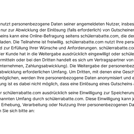
nd nutzt personenbezogene Daten seiner angemeldeten Nutzer, insbe
r zur Abwicklung der Einlösung (falls erforderlich) von Gutscheine
eins kann eine Online-Befragung seitens schülerrabatte.com, die der
eladen. Die Teilnahme ist freiwillig. schülerrabatte.com nutzt Ihre
nd zur Erfüllung Ihrer Wünsche und Anforderungen. schülerrabatte.
der Kunde hat in die Weitergabe ausdrücklich eingewilligt oder schüle
rmitteln oder bei den Dritten handelt es sich um Vertragspartner von
dunternehmen, Zahlungsabwicklung). Die Weitergabe der personenbe
sabwicklung erforderlichen Umfang. Um Dritten, mit denen eine Gesc
glichen, werden Ihre personenbezogene Daten anonymisiert und ent
ung ist es dabei nicht möglich, dass eine Einlösung eines Gutscheins 
er schülerrabatte.com ausdrücklich seine Einwilligung zur Speicher
nnten Umfang durch schülerrabatte.com. Diese Einwilligung kann je
r Erhebung, Verarbeitung oder Nutzung Ihrer personenbezogenen Dat
ie sich bitte an: