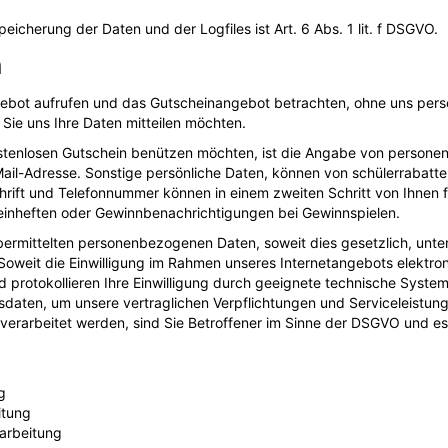
cherung der Daten und der Logfiles ist Art. 6 Abs. 1 lit. f DSGVO.
n
gebot aufrufen und das Gutscheinangebot betrachten, ohne uns pers
b Sie uns Ihre Daten mitteilen möchten.
ostenlosen Gutschein benützen möchten, ist die Angabe von person
Mail-Adresse. Sonstige persönliche Daten, können von schülerrabatte
ift und Telefonnummer können in einem zweiten Schritt von Ihnen 
einheften oder Gewinnbenachrichtigungen bei Gewinnspielen.
bermittelten personenbezogenen Daten, soweit dies gesetzlich, unte
. Soweit die Einwilligung im Rahmen unseres Internetangebots elektron
 protokollieren Ihre Einwilligung durch geeignete technische System
aten, um unsere vertraglichen Verpflichtungen und Serviceleistungen 
rarbeitet werden, sind Sie Betroffener im Sinne der DSGVO und e
g
itung
arbeitung