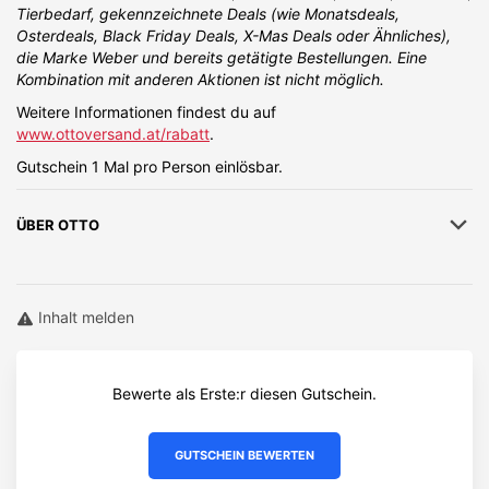
Exklusive Vorteile für Schüler & Schülerinnen
Tierbedarf, gekennzeichnete Deals (wie Monatsdeals,
im OTTO Onlineshop:
Osterdeals, Black Friday Deals, X-Mas Deals oder Ähnliches),
die Marke Weber und bereits getätigte Bestellungen. Eine
25% Rabatt auf deine Bestellung von Möbel, Mode,
Kombination mit anderen Aktionen ist nicht möglich.
Heimtextilien
Flexible Zahlungsmöglichkeiten
Weitere Informationen findest du auf
Schnelle Lieferung
www.ottoversand.at/rabatt
.
Kostenloser Rückversand
Gutschein 1 Mal pro Person einlösbar.
ÜBER
OTTO
Inhalt melden
Bewerte als Erste:r diesen Gutschein.
GUTSCHEIN BEWERTEN