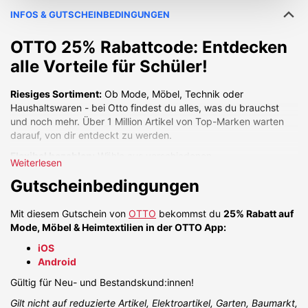
INFOS & GUTSCHEINBEDINGUNGEN
OTTO 25% Rabattcode: Entdecken
alle Vorteile für Schüler!
Riesiges Sortiment:
Ob Mode, Möbel, Technik oder
Haushaltswaren - bei Otto findest du alles, was du brauchst
und noch mehr. Über 1 Million Artikel von Top-Marken warten
darauf, von dir entdeckt zu werden.
Flexibel bezahlen:
Wähle aus verschiedenen
Weiterlesen
Zahlungsmöglichkeiten diejenige, die am besten zu dir passt.
Gutscheinbedingungen
Kauf auf Rechnung, Ratenzahlung, Vorkasse oder PayPal -
ganz wie du willst.
Mit diesem Gutschein von
OTTO
bekommst du
25% Rabatt auf
Schnell geliefert, schnell aufgebaut:
Profitiere von der
Mode, Möbel & Heimtextilien in der OTTO App:
schnellen Lieferung und dem zuverlässigen Versand. Bei Bedarf
kannst du auch den praktischen Aufbauservice nutzen.
iOS
Android
Kostenlos retournieren:
Nicht zufrieden? Kein Problem! Bei
Otto hast du 30 Tage Zeit, deine Artikel kostenlos
Gültig für Neu- und Bestandskund:innen!
zurückzusenden.
Gilt nicht auf reduzierte Artikel, Elektroartikel, Garten, Baumarkt,