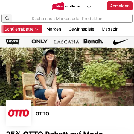
Anmelden
Schülerrabatte
Marken
Gewinnspiele
Magazin
Zum
Hauptinhalt
springen
OTTO