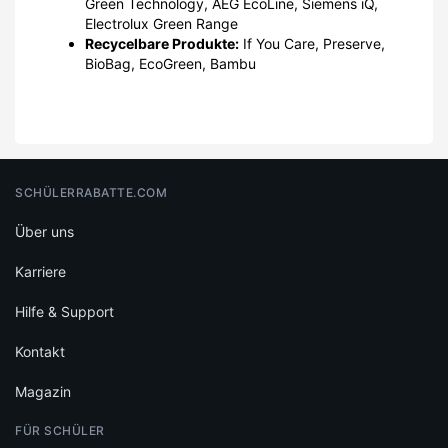
Green Technology, AEG EcoLine, Siemens iQ,
Electrolux Green Range
Recycelbare Produkte:
If You Care, Preserve,
BioBag, EcoGreen, Bambu
SCHÜLERRABATTE.COM
Über uns
Karriere
Hilfe & Support
Kontakt
Magazin
FÜR SCHÜLER