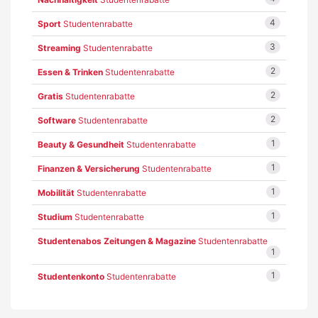
4
Sport
Studentenrabatte
3
Streaming
Studentenrabatte
2
Essen & Trinken
Studentenrabatte
2
Gratis
Studentenrabatte
2
Software
Studentenrabatte
1
Beauty & Gesundheit
Studentenrabatte
1
Finanzen & Versicherung
Studentenrabatte
1
Mobilität
Studentenrabatte
1
Studium
Studentenrabatte
Studentenabos Zeitungen & Magazine
Studentenrabatte
1
1
Studentenkonto
Studentenrabatte