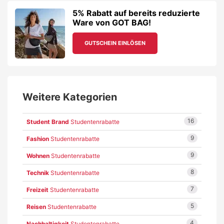
5% Rabatt auf bereits reduzierte
Ware von GOT BAG!
GUTSCHEIN EINLÖSEN
Weitere Kategorien
16
Student Brand
Studentenrabatte
9
Fashion
Studentenrabatte
9
Wohnen
Studentenrabatte
8
Technik
Studentenrabatte
7
Freizeit
Studentenrabatte
5
Reisen
Studentenrabatte
4
Nachhaltigkeit
Studentenrabatte