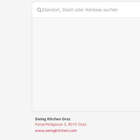
Diese Karte benötigt Cookies. Bitte akzeptiere die Karten
Swing Kitchen Graz
Kaiserfeldgasse 3, 8010 Graz
www.swingkitchen.com
Swing Kitchen Invalidenstraße
Invalidenstraße 13-15, 1030 Wien
www.swingkitchen.com
Swing Kitchen Operngasse
Operngasse 24, 1040 Wien
www.swingkitchen.com
Swing Kitchen Schwedenplatz
Schwedenplatz 3-4/4-5, 1010 Wien
www.swingkitchen.com
Swing Kitchen Währinger Straße