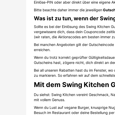
Bei all unseren Rabatten hast du im Fenster, w
zu markieren. So erfahren wir auf dem schnell
Mit dem Swing Kitchen G
Du siehst: Swing Kitchen vereint Geschmack, Na
mit vollem Genuss.
Wenn du Lust auf vegane Burger, knusprige Nugg
Besuch im Restaurant oder deine Bestellung per L
regelmäßig satte Rabatte auf dein Lieblingsesse
Veganes Fast Food mit gutem Gewissen und klein
Inhalt melden
SCHÜLERRABATTE.COM
FÜR SC
Über uns
Schüler
Karriere
Beliebt