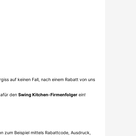
giss auf keinen Fall, nach einem Rabatt von uns
 dafür den
Swing Kitchen-Firmenfolger
ein!
 zum Beispiel mittels Rabattcode, Ausdruck,
 nutzen möchtest.
des Swing Kitchen Gutscheins
und
u keinen Fehler bei der Eingabe gemacht hast
en Coupon erfüllt sind.
 es gilt einen
Mindestkonsumationswert
zu
robleme beim Einlösen deines Swing Kitchen