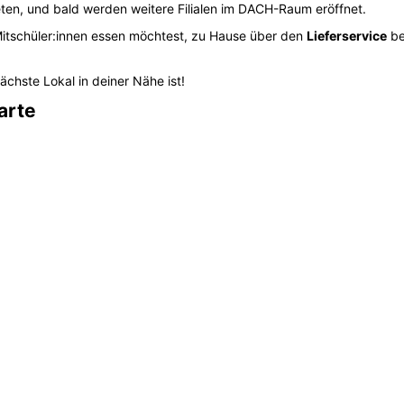
 Dip, Basilikum Lemon Dip
ade, Swing Cola
tchen Rabatt