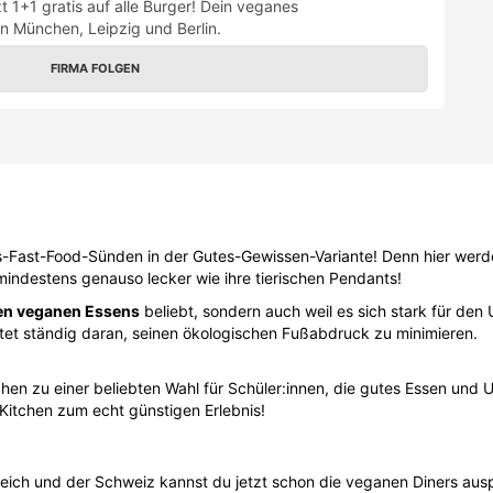
 mindestens genauso lecker wie ihre tierischen Pendants!
en veganen Essens
beliebt, sondern auch weil es sich stark für den
et ständig daran, seinen ökologischen Fußabdruck zu minimieren.
hen zu einer beliebten Wahl für Schüler:innen, die gutes Essen und
Kitchen zum echt günstigen Erlebnis!
reich und der Schweiz kannst du jetzt schon die veganen Diners au
eten, und bald werden weitere Filialen im DACH-Raum eröffnet.
itschüler:innen essen möchtest, zu Hause über den
Lieferservice
be
chste Lokal in deiner Nähe ist!
karte