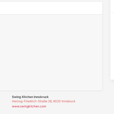
-Cookies in deinen
Cookie-Einstellungen
.
Swing Kitchen Innsbruck
Herzog-Friedrich-Straße 28, 6020 Innsbruck
www.swingkitchen.com
Swing Kitchen Josefstädterstraße
Josefstädter Str. 73, 1080 Wien
www.swingkitchen.com
Swing Kitchen Schottenfeldgasse
Schottenfeldgasse 3, 1070 Wien
www.swingkitchen.com
Swing Kitchen Universitätsring
Universitätsring 10, 1010 Wien
www.swingkitchen.com