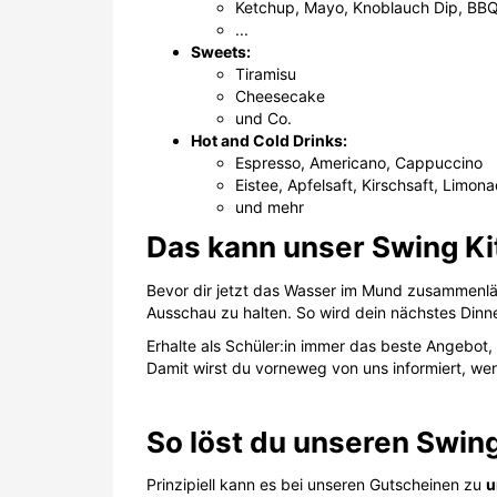
Bevor dir jetzt das Wasser im Mund zusammenläu
Ausschau zu halten. So wird dein nächstes Dinn
Erhalte als Schüler:in immer das beste Angebot,
Damit wirst du vorneweg von uns informiert, wen
So löst du unseren Swing
Prinzipiell kann es bei unseren Gutscheinen zu
u
Einlöse-PIN oder aber direkt über eine eigene Ak
Bitte beachte daher immer die jeweiligen
Gutsch
Was ist zu tun, wenn der Swing
Sollte es bei der Einlösung des Swing Kitchen 
vergewissere dich, dass dein Couponcode zeitlic
(wir raten, die Aktionscodes am besten immer z
Bei manchen Angeboten gilt der Gutscheincode 
erreichen.
Wenn du trotz korrekt geprüfter Gültigkeitsda
Gutscheins hast, zögere nicht, dich direkt an