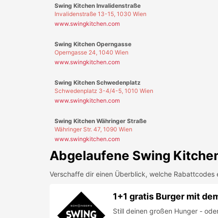
Währinger Str. 47, 1090 Wien
www.swingkitchen.com
Abgelaufene
Swing Kitche
Verschaffe dir einen Überblick, welche Rabattcodes 
1+1 gratis Burger mit de
Still deinen großen Hunger - oder
erhältst du mit Schüllerrabatt jet
Lieblingsrestaurant gibts aktuell
Über
Swing Kitchen
Bei
Swing Kitchen
bekommst du deine Lieblings