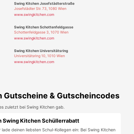
n
Gutscheine & Gutscheincodes
es zuletzt bei
Swing Kitchen
gab.
m Swing Kitchen Schüllerrabatt
 lade deinen liebsten Schul-Kollegen ein: Bei Swing Kitchen
zt 1+1 gratis auf alle Burger! Dein veganes
 in München, Leipzig und Berlin.
FIRMA FOLGEN
-Fast-Food-Sünden in der Gutes-Gewissen-Variante! Denn hier werd