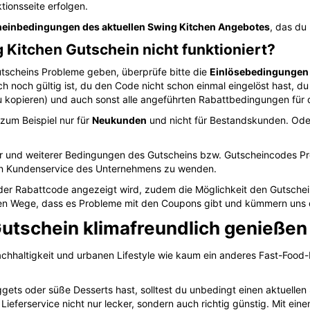
o der Rabattcode angezeigt wird, zudem die Möglichkeit den Gutsche
sten Wege, dass es Probleme mit den Coupons gibt und kümmern uns
utschein klimafreundlich genießen
chhaltigkeit und urbanen Lifestyle wie kaum ein anderes Fast-Food-
ets oder süße Desserts hast, solltest du unbedingt einen aktuellen
ieferservice nicht nur lecker, sondern auch richtig günstig. Mit ein
n.
em Preis? Mit dem Swing Kitchen Gutschein ist das jederzeit möglic
HÜLER
WEITERE SERVICES
rabatte Übersicht
Studentenwohnheim finden
e Marken
Studium finden