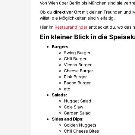
Pink Burger
Bacon Burger
etc.
Salads:
Nugget Salad
Cole Slaw
Garden Salad
Sides and Dips:
Golden Nuggets
Chili Cheese Bites
Ketchup, Mayo, Knoblauch Dip, BBQ
...
Sweets:
Tiramisu
Cheesecake
und Co.
Hot and Cold Drinks:
Espresso, Americano, Cappuccino
Eistee, Apfelsaft, Kirschsaft, Limon
und mehr
Das kann unser Swing Ki