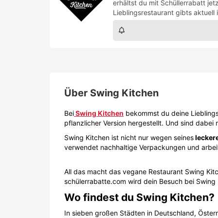
pflanzlicher Version hergestellt. Und sind dabei
Swing Kitchen ist nicht nur wegen seines
lecker
verwendet nachhaltige Verpackungen und arbeit
All das macht das vegane Restaurant Swing Kitc
schülerrabatte.com wird dein Besuch bei Swing 
Wo findest du Swing Kitchen?
In sieben großen Städten in Deutschland, Öster
Von Wien über Berlin bis München sind sie vertr
Ob du
direkt vor Ort
mit deinen Freunden und M
willst, die Möglichkeiten sind vielfältig.
Hier im
Restaurantfinder
entdeckst du, wo das nä
Ein kleiner Blick in die Speise
Burgers:
Swing Burger
Chili Burger
Vienna Burger
Cheese Burger