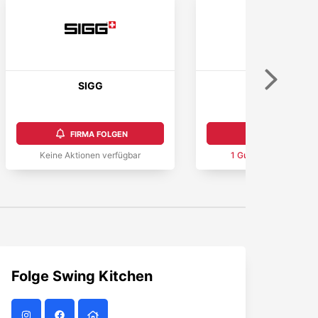
Weiter
SIGG
mymuesli
4,8
FIRMA FOLGEN
FIRMA FOLGEN
Keine Aktionen verfügbar
1
Gutschein
verfügba
Folge
Swing Kitchen