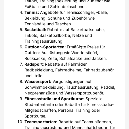
Trikots, Trainingsbekleidung und Zubehör wie
Fußbälle und Schienbeinschoner.
Tennis:
Angebote für Tennisschläger, -bälle,
Bekleidung, Schuhe und Zubehör wie
Tennisbälle und Taschen.
Basketball:
Rabatte auf Basketballschuhe,
Trikots, Basketballkörbe, Netze und
Trainingsausrüstung.
Outdoor-Sportarten:
Ermäßigte Preise für
Outdoor-Ausrüstung wie Wanderstiefel,
Rucksäcke, Zelte, Schlafsäcke und Jacken.
Radsport:
Rabatte auf Fahrräder,
Radbekleidung, Fahrradhelme, Fahrradzubehör
und -teile.
Wassersport:
Vergünstigungen auf
Schwimmbekleidung, Tauchausrüstung, Paddel,
Neoprenanzüge und Wassersportzubehör.
Fitnessstudio und Sportkurse:
Spezielle
Studententarife oder Rabatte für Fitnessstudio-
Mitgliedschaften, Personal Training oder
Sportkurse.
Teamsportarten:
Rabatte auf Teamuniformen,
Trainingsausrüstung und Mannschaftsbedarf für