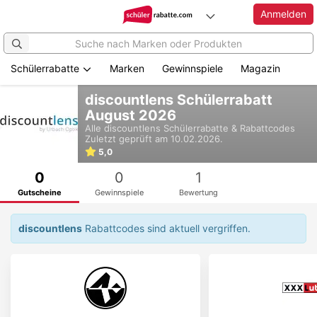
Anmelden
Schülerrabatte
Marken
Gewinnspiele
Magazin
Zum
discountlens Schülerrabatt
Hauptinhalt
August 2026
springen
Alle
discountlens
Schülerrabatte & Rabattcodes
Zuletzt geprüft am 10.02.2026.
5,0
0
0
1
Gutscheine
Gewinnspiele
Bewertung
discountlens
Rabattcodes sind aktuell vergriffen.