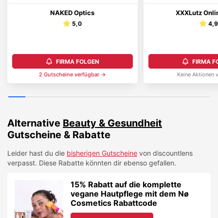
NAKED Optics
XXXLutz Onli
5,0
4,
FIRMA FOLGEN
FIRMA F
2
Gutschein
e
verfügbar →
Keine Aktionen 
Alternative
Beauty & Gesundheit
Gutscheine & Rabatte
Leider hast du die
bisherigen Gutscheine
von
discountlens
verpasst. Diese Rabatte könnten dir ebenso gefallen.
15% Rabatt auf die komplette
vegane Hautpflege mit dem Nø
Cosmetics Rabattcode