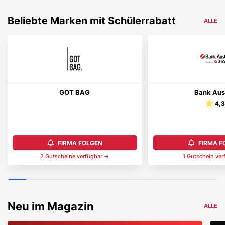
Beliebte Marken mit Schülerrabatt
ALLE
GOT BAG
Bank Aus
4,
FIRMA FOLGEN
FIRMA F
2
Gutschein
e
verfügbar →
1
Gutschein
ver
Neu im Magazin
ALLE