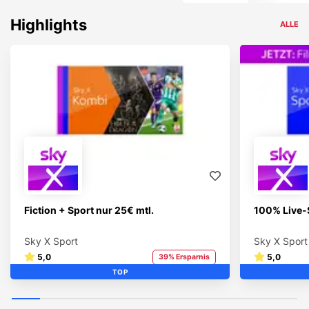
Highlights
ALLE
Fiction + Sport nur 25€ mtl.
100% Live-
Sky X Sport
Sky X Sport
5,0
5,0
39% Ersparnis
TOP