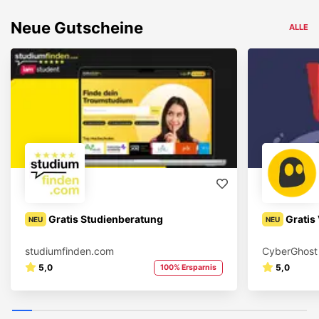
Neue Gutscheine
ALLE
Gratis Studienberatung
Gratis
NEU
NEU
studiumfinden.com
CyberGhost
5,0
5,0
100% Ersparnis