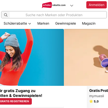
Anmelden
Schülerrabatte
Marken
Gewinnspiele
Magazin
Zum
Hauptinhalt
springen
ück
Gratis Probierpaket
mymuesli
5,0