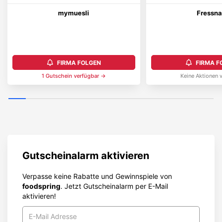
mymuesli
Fressna
FIRMA FOLGEN
FIRMA F
1
Gutschein
verfügbar →
Keine Aktionen 
Gutscheinalarm aktivieren
Verpasse keine Rabatte und Gewinnspiele von
foodspring
. Jetzt Gutscheinalarm per E-Mail
aktivieren!