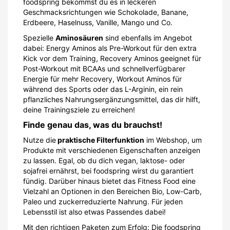
foodspring bekommst du es in leckeren
Geschmacksrichtungen wie Schokolade, Banane,
Erdbeere, Haselnuss, Vanille, Mango und Co.
Spezielle
Aminosäuren
sind ebenfalls im Angebot
dabei: Energy Aminos als Pre-Workout für den extra
Kick vor dem Training, Recovery Aminos geeignet für
Post-Workout mit BCAAs und schnellverfügbarer
Energie für mehr Recovery, Workout Aminos für
während des Sports oder das L-Arginin, ein rein
pflanzliches Nahrungsergänzungsmittel, das dir hilft,
deine Trainingsziele zu erreichen!
Finde genau das, was du brauchst!
Nutze die
praktische Filterfunktion
im Webshop, um
Produkte mit verschiedenen Eigenschaften anzeigen
zu lassen. Egal, ob du dich vegan, laktose- oder
sojafrei ernährst, bei foodspring wirst du garantiert
fündig. Darüber hinaus bietet das Fitness Food eine
Vielzahl an Optionen in den Bereichen Bio, Low-Carb,
Paleo und zuckerreduzierte Nahrung. Für jeden
Lebensstil ist also etwas Passendes dabei!
Mit den richtigen Paketen zum Erfolg: Die foodspring