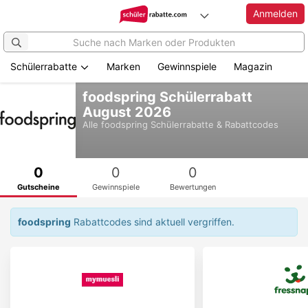
Anmelden
Schülerrabatte
Marken
Gewinnspiele
Magazin
Zum
foodspring Schülerrabatt
Hauptinhalt
August 2026
springen
Alle
foodspring
Schülerrabatte & Rabattcodes
0
0
0
Gutscheine
Gewinnspiele
Bewertungen
foodspring
Rabattcodes sind aktuell vergriffen.