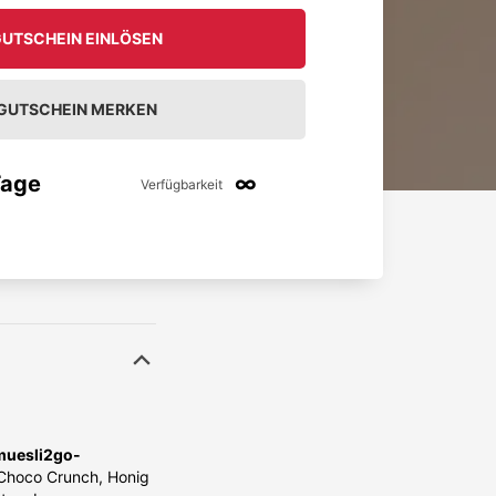
UTSCHEIN EINLÖSEN
GUTSCHEIN MERKEN
Tage
∞
Verfügbarkeit
uesli2go-
Choco Crunch, Honig