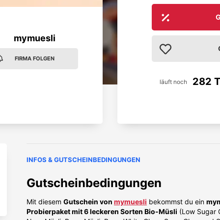
G
mymuesli
FIRMA FOLGEN
282 
läuft noch
INFOS & GUTSCHEINBEDINGUNGEN
Gutscheinbedingungen
Mit diesem
Gutschein von
mymuesli
bekommst du ein
mym
Probierpaket mit 6 leckeren Sorten Bio-Müsli
(Low Sugar 