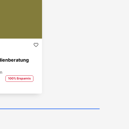
dienberatung
om
100% Ersparnis