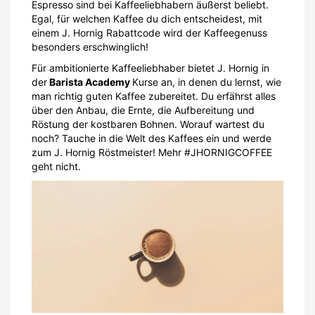
geht nicht.
https://unsplash.com/de/fotos/teetasse-aus-brauner-
keramik-XtUd5SiX464
Das Sortiment vom J. Hornig
Onlineshop:
Kaffee:
Spezialitätenkaffee
Kaffetschi Cold Brew Coffee
Ganze Bohne
Gemahlen
Kaffee in Nespresso-kompatiblen Kapseln