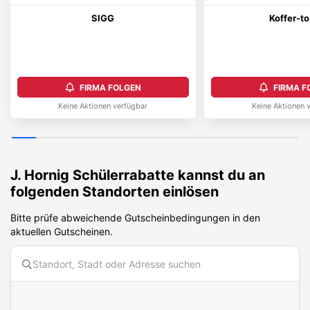
SIGG
Koffer-t
FIRMA FOLGEN
FIRMA F
Keine Aktionen verfügbar
Keine Aktionen 
J. Hornig
Schülerrabatte kannst du an
folgenden Standorten einlösen
Bitte prüfe abweichende Gutscheinbedingungen in den
aktuellen Gutscheinen.
Diese Karte benötigt Cookies. Bitte akzeptiere die Karten-Cookies