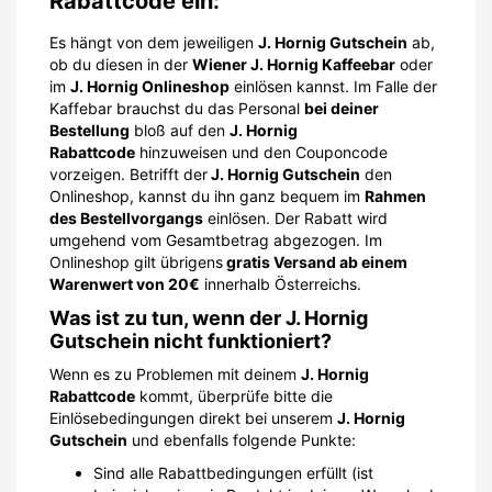
Onlineshop gilt übrigens
gratis Versand ab einem
Warenwert von 20€
innerhalb Österreichs.
Was ist zu tun, wenn der J. Hornig
Gutschein nicht funktioniert?
Wenn es zu Problemen mit deinem
J. Hornig
Rabattcode
kommt, überprüfe bitte die
Einlösebedingungen direkt bei unserem
J. Hornig
Gutschein
und ebenfalls folgende Punkte:
Sind alle Rabattbedingungen erfüllt (ist
beispielsweise ein Produkt in deinem Warenkorb
von Rabattierungen ausgeschlossen oder ist der
Code nur für Neukunden und du bist bereits
Bestandskunde)?
Ist dein Gutscheincode fehlerfrei abgetippt (wir
raten dazu den Code immer zu kopieren)?
Ist der Gutscheincode zeitlich noch aktuell?
Hast du einen der Codes vielleicht schon mal
eingelöst?
Ist der Mindestbestellwert (MBW) erreicht?
Sollte es weiterhin zu Problemen bei der Einlösung des