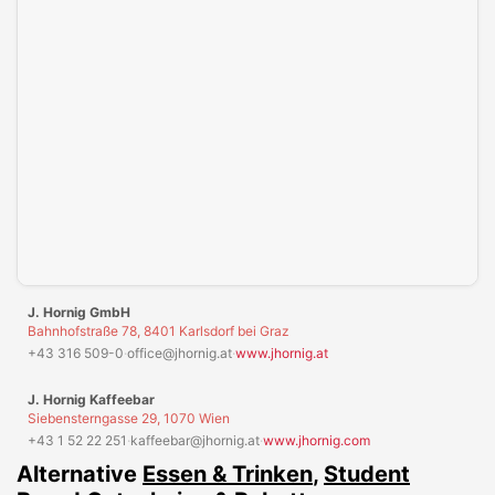
in deinen
Cookie-Einstellungen
.
J. Hornig GmbH
Bahnhofstraße 78, 8401 Karlsdorf bei Graz
+43 316 509-0
·
office@jhornig.at
·
www.jhornig.at
J. Hornig Kaffeebar
Siebensterngasse 29, 1070 Wien
+43 1 52 22 251
·
kaffeebar@jhornig.at
·
www.jhornig.com
Alternative
Essen & Trinken
,
Student
Brand
Gutscheine & Rabatte
15% Rabatt auf alles im Samsung
Student Shop
GUTSCHEIN EINLÖSEN
Mit Gutscheincode gratis
mymuesli2go Probierpaket