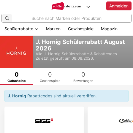
Anmelden
Schülerrabatte
Marken
Gewinnspiele
Magazin
Zum
J. Hornig Schülerrabatt August
Hauptinhalt
2026
springen
Alle
J. Hornig
Schülerrabatte & Rabattcodes
Zuletzt geprüft am 08.08.2026.
0
0
0
Gutscheine
Gewinnspiele
Bewertungen
J. Hornig
Rabattcodes sind aktuell vergriffen.