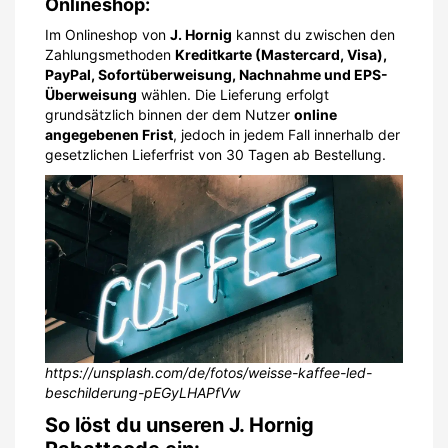
https://unsplash.com/de/fotos/weisse-kaffee-led-
beschilderung-pEGyLHAPfVw
So löst du unseren J. Hornig
Rabattcode ein:
Es hängt von dem jeweiligen
J. Hornig Gutschein
ab,
ob du diesen in der
Wiener J. Hornig Kaffeebar
oder
im
J. Hornig Onlineshop
einlösen kannst. Im Falle der
Kaffebar brauchst du das Personal
bei deiner
Bestellung
bloß auf den
J. Hornig
Rabattcode
hinzuweisen und den Couponcode
vorzeigen. Betrifft der
J. Hornig Gutschein
den
Onlineshop, kannst du ihn ganz bequem im
Rahmen
des Bestellvorgangs
einlösen. Der Rabatt wird
umgehend vom Gesamtbetrag abgezogen. Im