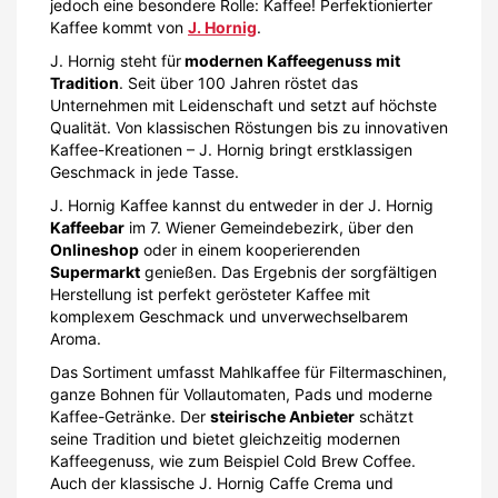
Supermarkt
genießen. Das Ergebnis der sorgfältigen
Herstellung ist perfekt gerösteter Kaffee mit
komplexem Geschmack und unverwechselbarem
Aroma.
Das Sortiment umfasst Mahlkaffee für Filtermaschinen,
ganze Bohnen für Vollautomaten, Pads und moderne
Kaffee-Getränke. Der
steirische Anbieter
schätzt
seine Tradition und bietet gleichzeitig modernen
Kaffeegenuss, wie zum Beispiel Cold Brew Coffee.
Auch der klassische J. Hornig Caffe Crema und
Espresso sind bei Kaffeeliebhabern äußerst beliebt.
Egal, für welchen Kaffee du dich entscheidest, mit
einem J. Hornig Rabattcode wird der Kaffeegenuss
besonders erschwinglich!
Für ambitionierte Kaffeeliebhaber bietet J. Hornig in
der
Barista Academy
Kurse an, in denen du lernst, wie
man richtig guten Kaffee zubereitet. Du erfährst alles
über den Anbau, die Ernte, die Aufbereitung und
Röstung der kostbaren Bohnen. Worauf wartest du
noch? Tauche in die Welt des Kaffees ein und werde
zum J. Hornig Röstmeister! Mehr #JHORNIGCOFFEE