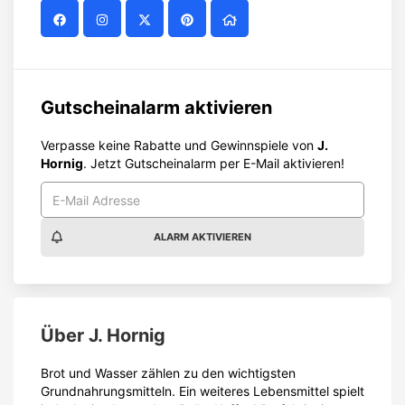
ALARM AKTIVIEREN
Über
J. Hornig
Brot und Wasser zählen zu den wichtigsten
Grundnahrungsmitteln. Ein weiteres Lebensmittel spielt
jedoch eine besondere Rolle: Kaffee! Perfektionierter
Kaffee kommt von
J. Hornig
.
J. Hornig steht für
modernen Kaffeegenuss mit
Tradition
. Seit über 100 Jahren röstet das
Unternehmen mit Leidenschaft und setzt auf höchste
Qualität. Von klassischen Röstungen bis zu innovativen
Kaffee-Kreationen – J. Hornig bringt erstklassigen
Geschmack in jede Tasse.
J. Hornig Kaffee kannst du entweder in der J. Hornig
Kaffeebar
im 7. Wiener Gemeindebezirk, über den
Onlineshop
oder in einem kooperierenden