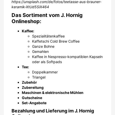
oder als Softpads
Tee:
Doppelkammer
Triangel
Zubehör
Zubereitung
Maschinen & elektronische Mühlen
Gutscheine
Set-Angebote
Bezahlung und Lieferung im J. Hornig
Onlineshop:
Im Onlineshop von
J. Hornig
kannst du zwischen den
Zahlungsmethoden
Kreditkarte (Mastercard, Visa),
PayPal, Sofortüberweisung, Nachnahme und EPS-
Überweisung
wählen. Die Lieferung erfolgt
grundsätzlich binnen der dem Nutzer
online
angegebenen Frist
, jedoch in jedem Fall innerhalb der
gesetzlichen Lieferfrist von 30 Tagen ab Bestellung.