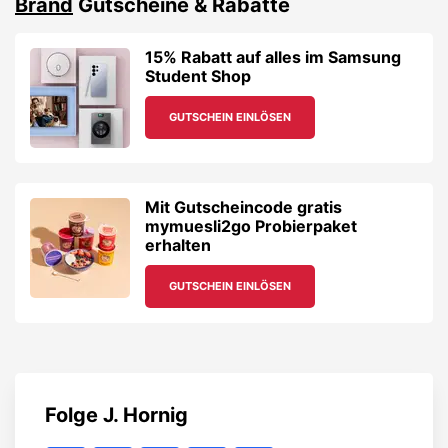
erhalten
GUTSCHEIN EINLÖSEN
Folge
J. Hornig
Gutscheinalarm aktivieren
Verpasse keine Rabatte und Gewinnspiele von
J.
Hornig
. Jetzt Gutscheinalarm per E-Mail aktivieren!