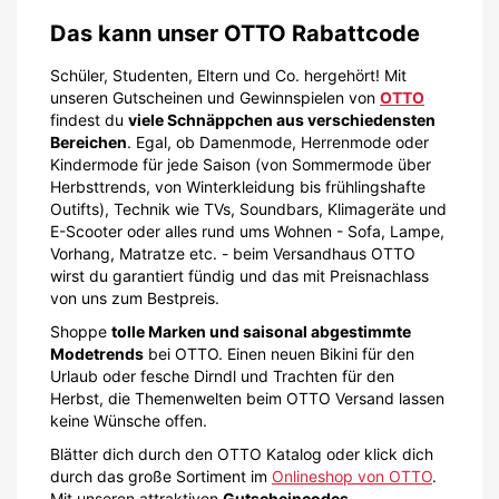
Das kann unser OTTO Rabattcode
Schüler, Studenten, Eltern und Co. hergehört! Mit
unseren Gutscheinen und Gewinnspielen von
OTTO
findest du
viele Schnäppchen aus verschiedensten
Bereichen
. Egal, ob Damenmode, Herrenmode oder
Kindermode für jede Saison (von Sommermode über
Herbsttrends, von Winterkleidung bis frühlingshafte
Outifts), Technik wie TVs, Soundbars, Klimageräte und
E-Scooter oder alles rund ums Wohnen - Sofa, Lampe,
Vorhang, Matratze etc. - beim Versandhaus OTTO
wirst du garantiert fündig und das mit Preisnachlass
von uns zum Bestpreis.
Shoppe
tolle Marken und saisonal abgestimmte
Modetrends
bei OTTO. Einen neuen Bikini für den
Urlaub oder fesche Dirndl und Trachten für den
Herbst, die Themenwelten beim OTTO Versand lassen
keine Wünsche offen.
Blätter dich durch den OTTO Katalog oder klick dich
durch das große Sortiment im
Onlineshop von OTTO
.
Mit unseren attraktiven
Gutscheincodes,