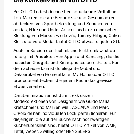
Die Markenvielfalt von OTTO
Bei OTTO findest du eine beeindruckende Vielfalt an
Top-Marken, die alle Bedürfnisse und Geschmäcker
abdecken. Von Sportbekleidung und Schuhen von
adidas, Nike und Under Armour bis hin zu modischer
Kleidung von Marken wie Levi's, Tommy Hilfiger, Calvin
Klein und Vero Moda, bietet OTTO etwas für jeden Stil.
Auch im Bereich der Technik und Elektronik wirst du
fündig mit Produkten von Apple und Samsung, die die
neuesten Gadgets und Smartphones bereithalten. Für
dein Zuhause kannst du elegante Möbel und
Dekoartikel von Home affaire, My Home oder OTTO
products entdecken, die jedem Raum das gewisse
Etwas verleihen.
Darüber hinaus kannst du mit exklusiven
Modekollektionen von Designern wie Guido Maria
Kretschmer und Marken wie LASCANA und Marc
O'Polo deinen individuellen Look perfektionieren. Für
diejenigen, die auf der Suche nach hochwertigen
Küchenutensilien sind, bietet OTTO Artikel von WMF,
Tefal, Weber, Zwilling oder HENSSLERS.