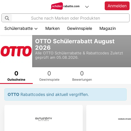
Anmelden
Schülerrabatte
Marken
Gewinnspiele
Magazin
Zum
OTTO Schülerrabatt August
Hauptinhalt
2026
springen
Alle
OTTO
Schülerrabatte & Rabattcodes
Zuletzt
geprüft am 05.08.2026.
0
0
0
Gutscheine
Gewinnspiele
Bewertungen
OTTO
Rabattcodes sind aktuell vergriffen.