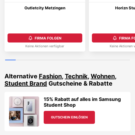
Outletcity Metzingen
Horizn St
FIRMA FOLGEN
FIRMA F
Keine Aktionen verfügbar
Keine Aktionen 
Alternative
Fashion
,
Technik
,
Wohnen
,
Student Brand
Gutscheine & Rabatte
15% Rabatt auf alles im Samsung
Student Shop
GUTSCHEIN EINLÖSEN