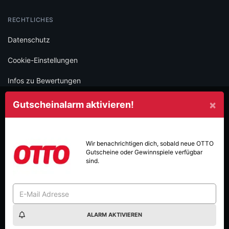
RECHTLICHES
Datenschutz
Cookie-Einstellungen
Infos zu Bewertungen
AGB
×
Gutscheinalarm aktivieren!
Impressum
SOCIAL
Wir benachrichtigen dich, sobald neue
OTTO
Gutscheine oder Gewinnspiele verfügbar
Folge schülerrabatte.com und verpasse keine Deals mehr.
sind.
ALARM AKTIVIEREN
Made with
in Vienna.
© 2026 High Five GmbH. Einfach mehr vom Studium.