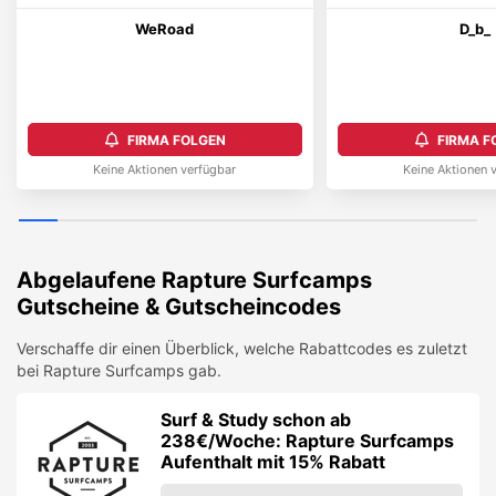
WeRoad
D_b_
FIRMA FOLGEN
FIRMA F
Keine Aktionen verfügbar
Keine Aktionen 
Abgelaufene
Rapture Surfcamps
Gutscheine & Gutscheincodes
Verschaffe dir einen Überblick, welche Rabattcodes es zuletzt
bei
Rapture Surfcamps
gab.
Surf & Study schon ab
238€/Woche: Rapture Surfcamps
Aufenthalt mit 15% Rabatt