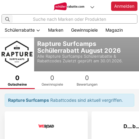
Anmelden
Schülerrabatte
Marken
Gewinnspiele
Magazin
Zum
Rapture Surfcamps
Hauptinhalt
Schülerrabatt August 2026
springen
Alle
Rapture Surfcamps
Schülerrabatte &
Rabattcodes
Zuletzt geprüft am 30.01.2026.
0
0
0
Gutscheine
Gewinnspiele
Bewertungen
Rapture Surfcamps
Rabattcodes sind aktuell vergriffen.