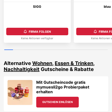
SIGG
bluu
FIRMA FOLGEN
FIRMA F
Keine Aktionen verfügbar
Keine Aktionen 
Alternative
Wohnen
,
Essen & Trinken
,
Nachhaltigkeit
Gutscheine & Rabatte
Mit Gutscheincode gratis
mymuesli2go Probierpaket
erhalten
GUTSCHEIN EINLÖSEN