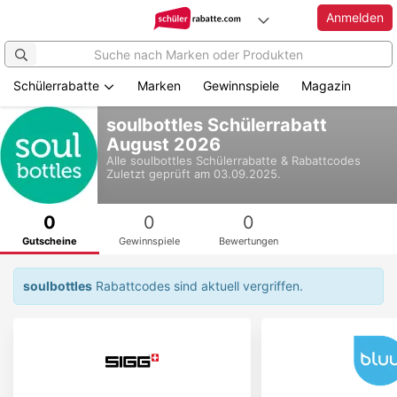
Anmelden
Schülerrabatte
Marken
Gewinnspiele
Magazin
Zum
soulbottles Schülerrabatt
Hauptinhalt
August 2026
springen
Alle
soulbottles
Schülerrabatte & Rabattcodes
Zuletzt geprüft am 03.09.2025.
0
0
0
Gutscheine
Gewinnspiele
Bewertungen
soulbottles
Rabattcodes sind aktuell vergriffen.