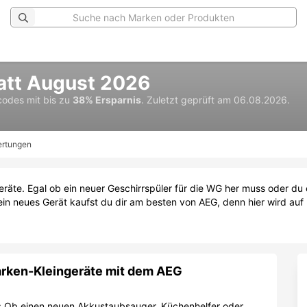
att August 2026
tcodes
mit bis zu
38% Ersparnis
.
Zuletzt geprüft am 06.08.2026.
rtungen
sgeräte. Egal ob ein neuer Geschirrspüler für die WG her muss oder d
ein neues Gerät kaufst du dir am besten von AEG, denn hier wird auf 
arken-Kleingeräte mit dem AEG
t: Ob einen neuen Akkustaubsauger, Küchenhelfer oder