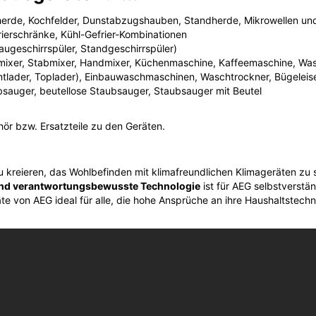
erde, Kochfelder, Dunstabzugshauben, Standherde, Mikrowellen un
rierschränke, Kühl-Gefrier-Kombinationen
augeschirrspüler, Standgeschirrspüler)
dmixer, Stabmixer, Handmixer, Küchenmaschine, Kaffeemaschine, Was
tlader, Toplader), Einbauwaschmaschinen, Waschtrockner, Bügeleis
sauger, beutellose Staubsauger, Staubsauger mit Beutel
hör bzw. Ersatzteile zu den Geräten.
reieren, das Wohlbefinden mit klimafreundlichen Klimageräten zu st
und verantwortungsbewusste Technologie
ist für AEG selbstverstä
e von AEG ideal für alle, die hohe Ansprüche an ihre Haushaltstechni