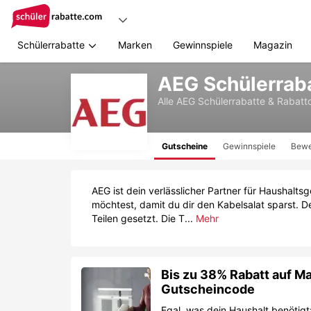
Schülerrabatte
Marken
Gewinnspiele
Magazin
Zum
AEG Schülerrab
Hauptinhalt
springen
Alle
AEG
Schülerrabatte & Rabat
Gutscheine
Gewinnspiele
Bewe
AEG ist dein verlässlicher Partner für Haushalt
möchtest, damit du dir den Kabelsalat sparst. D
Teilen gesetzt. Die T...
Mehr
Bis zu 38% Rabatt auf M
Gutscheincode
Egal, was dein Haushalt benötig