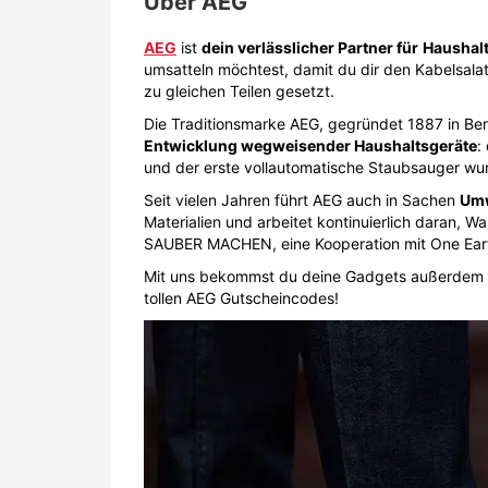
Über
AEG
AEG
ist
dein verlässlicher Partner für
Haushal
umsatteln möchtest, damit du dir den Kabelsalat
zu gleichen Teilen gesetzt.
Die Traditionsmarke AEG, gegründet 1887 in Berl
Entwicklung wegweisender Haushaltsgeräte
:
und der erste vollautomatische Staubsauger wur
Seit vielen Jahren führt AEG auch in Sachen
Umw
Materialien und arbeitet kontinuierlich daran, 
SAUBER MACHEN, eine Kooperation mit One Earth
Mit uns bekommst du deine Gadgets außerdem zu
tollen AEG Gutscheincodes!