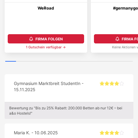
WeRoad
#germanygo
FIRMA FOLGEN
FIRMA F
1
Gutschein
verfügbar →
Keine Aktionen 
Gymnasium Marktbreit StudentIn -
15.11.2025
Bewertung zu "Bis zu 25% Rabatt: 200.000 Betten ab nur 12€ – bei
a&o Hostels!"
Maria K. - 10.06.2025