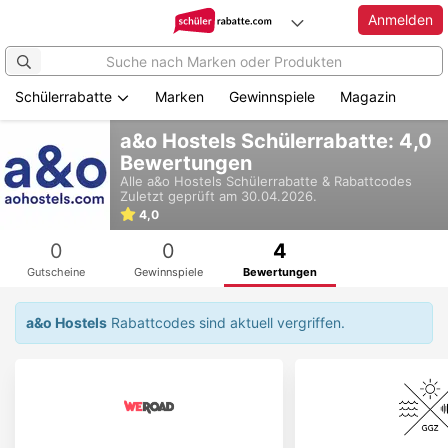
Anmelden
Schülerrabatte
Marken
Gewinnspiele
Magazin
Zum
a&o Hostels Schülerrabatte: 4,0
Hauptinhalt
Bewertungen
springen
Alle
a&o Hostels
Schülerrabatte & Rabattcodes
Zuletzt geprüft am 30.04.2026.
4,0
0
0
4
Gutscheine
Gewinnspiele
Bewertungen
a&o Hostels
Rabattcodes sind aktuell vergriffen.