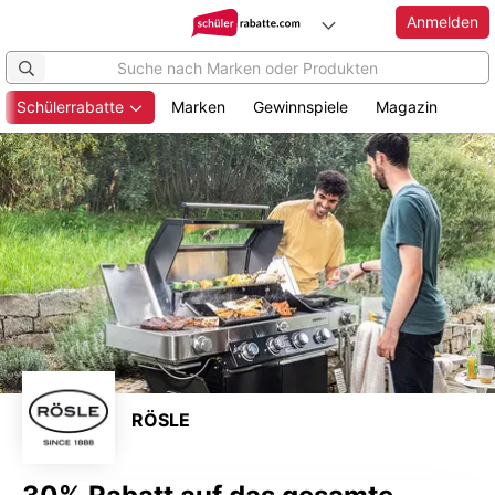
Anmelden
Schülerrabatte
Marken
Gewinnspiele
Magazin
Zum
Hauptinhalt
springen
RÖSLE