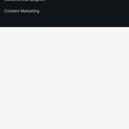
Content Marketing
RECHTLICHES
Datenschutz
Cookie-Einstellungen
Infos zu Bewertungen
AGB
Impressum
SOCIAL
Folge schülerrabatte.com und verpasse keine Deals mehr.