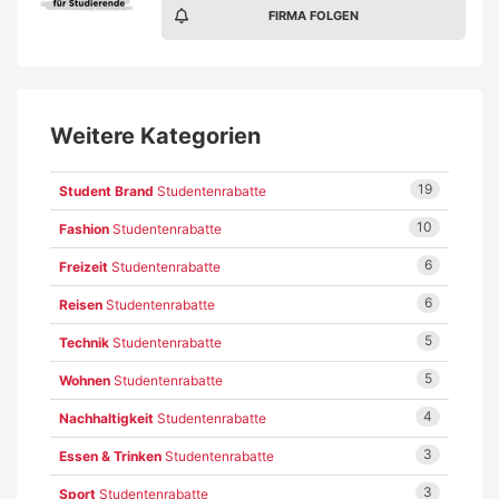
FIRMA FOLGEN
Weitere Kategorien
19
Student Brand
Studentenrabatte
10
Fashion
Studentenrabatte
6
Freizeit
Studentenrabatte
6
Reisen
Studentenrabatte
5
Technik
Studentenrabatte
5
Wohnen
Studentenrabatte
4
Nachhaltigkeit
Studentenrabatte
3
Essen & Trinken
Studentenrabatte
3
Sport
Studentenrabatte