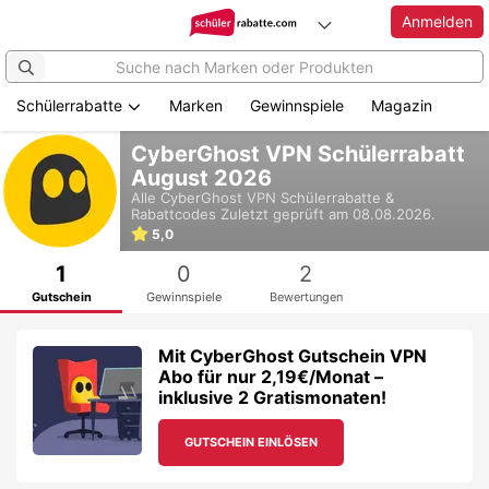
Anmelden
Schülerrabatte
Marken
Gewinnspiele
Magazin
Zum
CyberGhost VPN Schülerrabatt
Hauptinhalt
August 2026
springen
Alle
CyberGhost VPN
Schülerrabatte &
Rabattcodes
Zuletzt geprüft am 08.08.2026.
5,0
1
0
2
Gutschein
Gewinnspiele
Bewertungen
Mit CyberGhost Gutschein VPN
Abo für nur 2,19€/Monat –
inklusive 2 Gratismonaten!
GUTSCHEIN EINLÖSEN