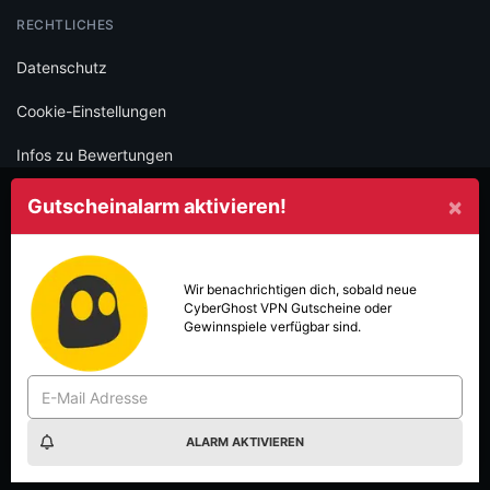
RECHTLICHES
Datenschutz
Cookie-Einstellungen
Infos zu Bewertungen
AGB
×
Gutscheinalarm aktivieren!
Impressum
SOCIAL
Wir benachrichtigen dich, sobald neue
CyberGhost VPN
Gutscheine oder
Folge schülerrabatte.com und verpasse keine Deals mehr.
Gewinnspiele verfügbar sind.
ALARM AKTIVIEREN
Made with
in Vienna.
© 2026 High Five GmbH. Einfach mehr vom Studium.